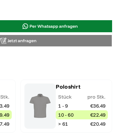
Per Whatsapp anfragen
Jetzt anfragen
Poloshirt
 Stk.
Stück
pro Stk.
3.49
1 - 9
€36.49
9.49
10 - 60
€22.49
7.49
> 61
€20.49