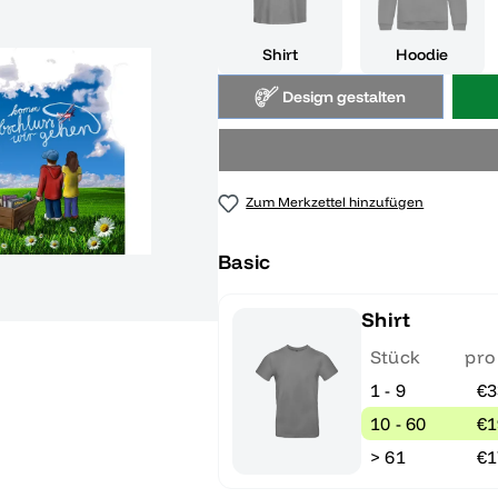
Shirt
Hoodie
Design gestalten
Zum Merkzettel hinzufügen
Basic
Shirt
Stück
pro
1 - 9
€3
10 - 60
€1
> 61
€1