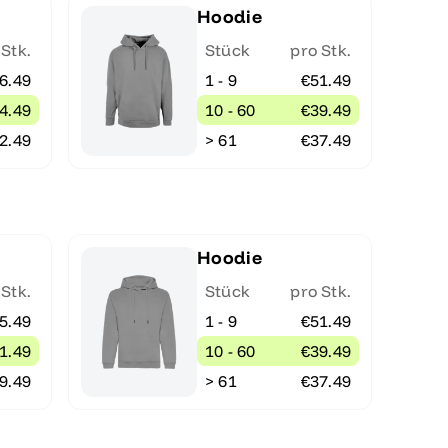
Hoodie
 Stk.
Stück
pro Stk.
6.49
1 - 9
€51.49
4.49
10 - 60
€39.49
2.49
> 61
€37.49
Hoodie
 Stk.
Stück
pro Stk.
5.49
1 - 9
€51.49
1.49
10 - 60
€39.49
9.49
> 61
€37.49