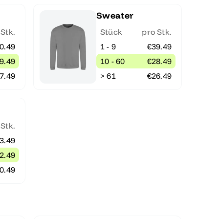
Sweater
 Stk.
Stück
pro Stk.
0.49
1 - 9
€39.49
9.49
10 - 60
€28.49
7.49
> 61
€26.49
 Stk.
3.49
2.49
0.49