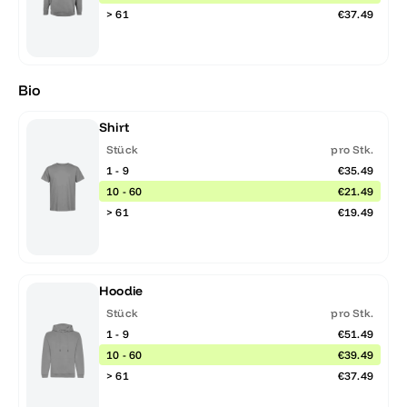
> 61
€37.49
Bio
Shirt
Stück
pro Stk.
1 - 9
€35.49
10 - 60
€21.49
> 61
€19.49
Hoodie
Stück
pro Stk.
1 - 9
€51.49
10 - 60
€39.49
> 61
€37.49