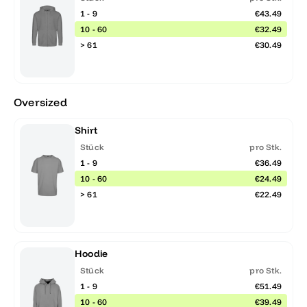
1 - 9
€43.49
10 - 60
€32.49
> 61
€30.49
Oversized
Shirt
Stück
pro Stk.
1 - 9
€36.49
10 - 60
€24.49
> 61
€22.49
Hoodie
Stück
pro Stk.
1 - 9
€51.49
10 - 60
€39.49