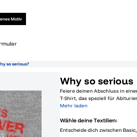
genes Motiv
ormular
Why so serious?
Why so serious
Feiere deinen Abschluss in eine
T-Shirt, das speziell für Abitur
graue T-Shirt ist mit einem auf
Mehr laden
versehen, das sofort die Aufmer
Wähle deine Textilien:
humorvolle Note verleiht. Der m
zusammen mit 'It's over now!' 
Entscheide dich zwischen Basic
Shirt nicht nur zu einem modis