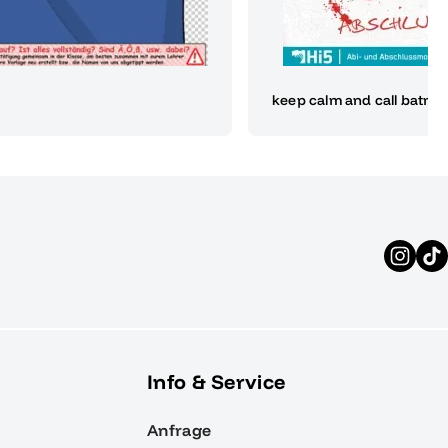
keep calm and call batma
Info & Service
Anfrage