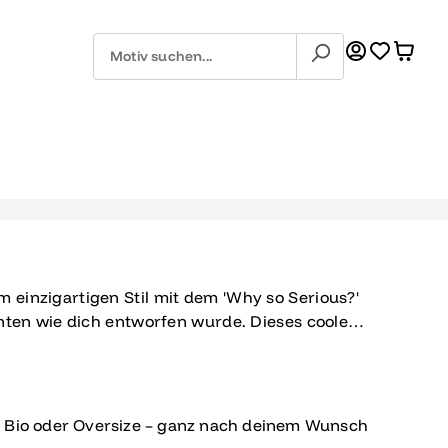
m einzigartigen Stil mit dem 'Why so Serious?'
ienten wie dich entworfen wurde. Dieses coole
fälligen roten und weißen Joker-Gesicht
ksamkeit auf sich zieht und dem Anlass eine
arkante Schriftzug 'Why so serious?'
und dem Jahr 'ABSCHLUSS 2017' macht dieses
, Bio oder Oversize – ganz nach deinem Wunsch
chen Statement, sondern auch zu einer