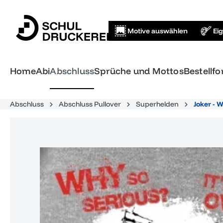
springen
Zur Hauptnavigation springen
Motive auswählen
Ei
Home
Abi
Abschluss
Sprüche und Mottos
Bestellf
Abschluss
Abschluss Pullover
Superhelden
Joker - 