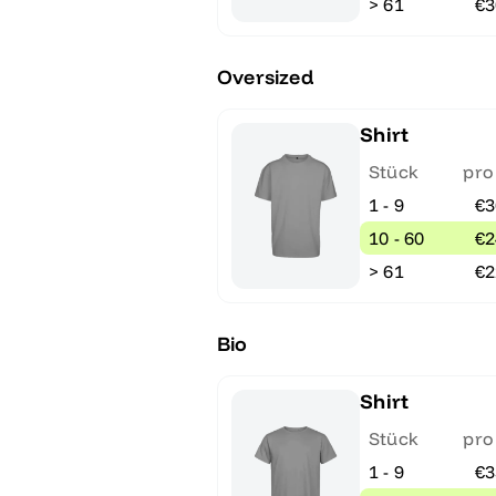
> 61
€3
Oversized
Shirt
Stück
pro
1 - 9
€3
10 - 60
€2
> 61
€2
Bio
Shirt
Stück
pro
1 - 9
€3