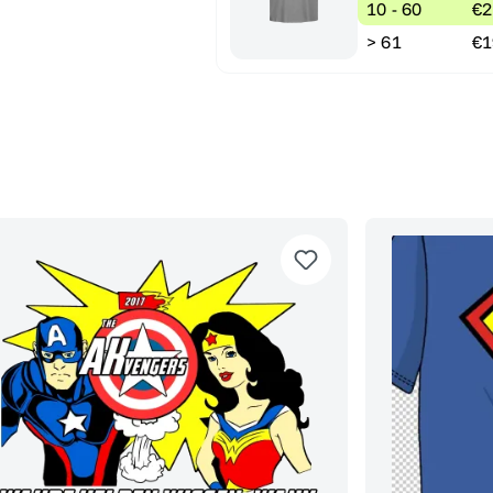
10 - 60
€2
> 61
€1