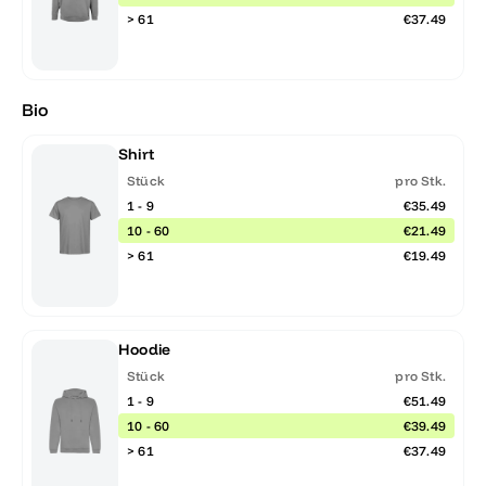
> 61
€37.49
Bio
Shirt
Stück
pro Stk.
1 - 9
€35.49
10 - 60
€21.49
> 61
€19.49
Hoodie
Stück
pro Stk.
1 - 9
€51.49
10 - 60
€39.49
> 61
€37.49