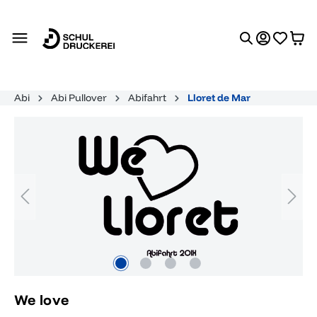
alt springen
Abi
Abi Pullover
Abifahrt
Lloret de Mar
Bildergalerie überspringen
We love