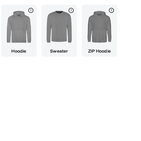
ne Hommage an deinen erfolgreichen Abschluss,
n all die unvergesslichen Momente, die du
 hast. Ob als Dekoration für deine
Sammlerstück für dein Zimmer – dieses Plakat
 wird dich und deine Freunde immer an diese
en zwei weißen Silhouetten verleiht das Design
te und lässt dabei Raum für die eigene
Hoodie
Sweater
ZIP Hoodie
gang wirklich scharf und setze ein Statement,
für die nächste aufregende Phase deines Lebens.
e dich mit einem Plakat, das genauso
n Jahrgang. Lass uns zusammen den "schärfsten
en und deinen Abschluss unvergesslich machen!