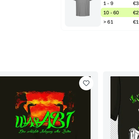
1 - 9
€3
10 - 60
€2
> 61
€1