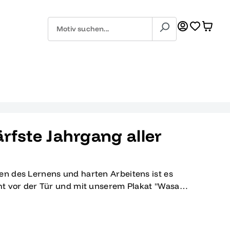
rfste Jahrgang aller
en des Lernens und harten Arbeitens ist es
eht vor der Tür und mit unserem Plakat "Wasabi
er Zeiten" kannst du diesen besonderen
Plakat vereint das perfekte Zusammenspiel
 und einem einzigartigen Design, das sofort ins