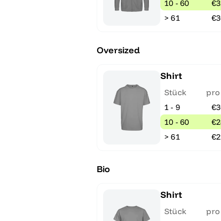
10 - 60
€3
> 61
€3
Oversized
Shirt
Stück
pro
1 - 9
€3
10 - 60
€2
> 61
€2
Bio
Shirt
Stück
pro