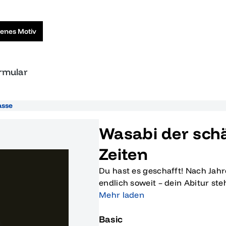
genes Motiv
ormular
asse
Wasabi der schä
Zeiten
Du hast es geschafft! Nach Jahr
endlich soweit – dein Abitur st
2015: Der schärfste Abgang all
Mehr laden
Moment gebührend feiern. Das 
Basic
aus einem originellen Wortspiel