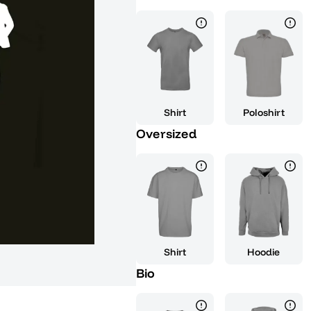
Auge fällt. Es ist nicht nur ei
sondern auch eine Erinnerung a
während deiner Schulzeit erlebt
Abschlussfeier oder als cooles 
ist der absolute Hingucker und
aufregende Zeit erinnern. Mit d
eine zusätzliche persönliche No
Shirt
Poloshirt
Interpretation. Mach deinen Ab
Oversized
das zeigt, dass du bereit bist 
Feiere deinen Erfolg und belohn
einzigartig ist wie du und dei
Abgang aller Zeiten" zelebrier
Shirt
Hoodie
Bio