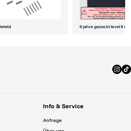
letetd
9 jahre gezockt level 9 co
Info & Service
Anfrage
Über uns