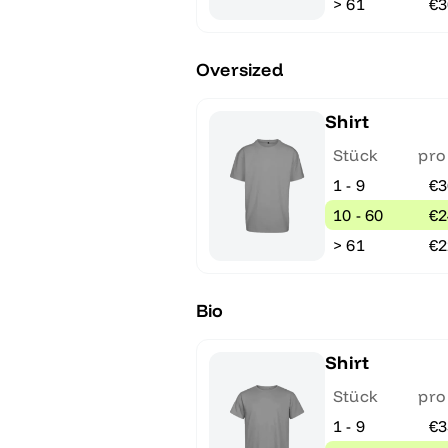
> 61
€3
Oversized
Shirt
Stück
pro
1 - 9
€3
10 - 60
€2
> 61
€2
Bio
Shirt
Stück
pro
1 - 9
€3