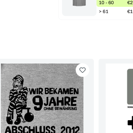
10 - 60
€2
> 61
€1