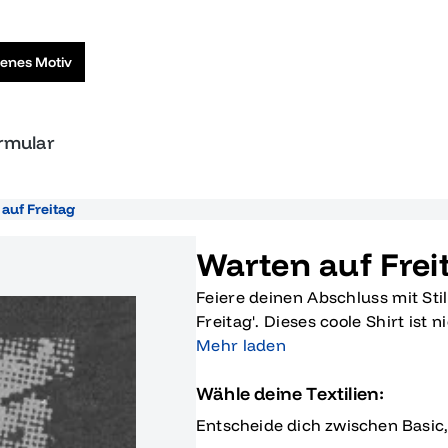
genes Motiv
ormular
 auf Freitag
Warten auf Frei
Feiere deinen Abschluss mit Stil
Freitag'. Dieses coole Shirt ist
auch eine Hommage an deine Schu
Mehr laden
Abi 2016. Mit dem auffälligen De
Wähle deine Textilien:
eleganten grauen Hintergrund, 
dir sicherlich ein paar Lacher
Entscheide dich zwischen Basic
Abschlussfeier oder beim Wied