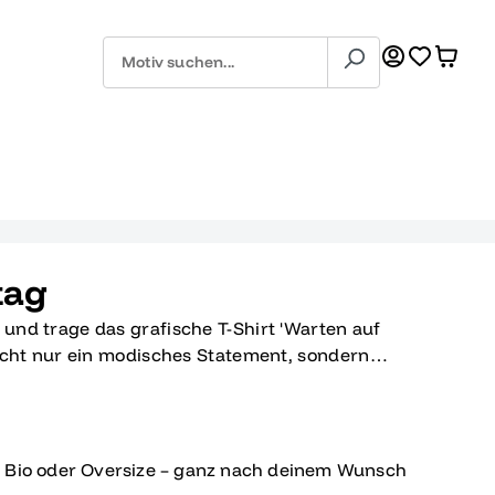
tag
 und trage das grafische T-Shirt 'Warten auf
 nicht nur ein modisches Statement, sondern
lzeit und all die Jahre harter Arbeit bis zum
sign '9 Jahre warten auf Freitag' auf einem
verbindet es perfekt Humor und Nostalgie, was
 und bewundernde Blicke auf der nächsten
, Bio oder Oversize – ganz nach deinem Wunsch
ersehen mit deinen alten Klassenkameraden