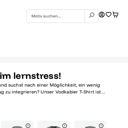
 im lernstress!
und suchst nach einer Möglichkeit, ein wenig
ag zu integrieren? Unser Vodkabier T-Shirt ist
 seinem einzigartigen Grafikdesign, das eine
d Vodkaflasche darstellt, bringt es die
tressige Zeit der Abschlussprüfungen. Es ist
 sondern auch ein Statement für alle, die
ss am besten mit einem Augenzwinkern