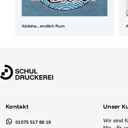
Abiloha... endlich Rum
A
Kontakt
Unser K
Wir sind f
01575 517 86 19
Mo. - Fr. 