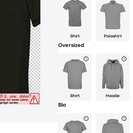
bewältigt. Dieses T-Shirt eignet
oder deine Mit-Abiturienten, u
Prüfungen mit ein wenig Lachen
Lernsessions oder einfach in dei
bist du immer bestens gekleidet
Shirt
Poloshirt
den Spaß nicht vergisst. Es ist
Oversized
bietet dir den nötigen Komfort,
dir diese Gelegenheit nicht ent
Portion Humor zu würzen und hol
Erinnerungsstück an deine Schu
Shirt
Hoodie
Bio