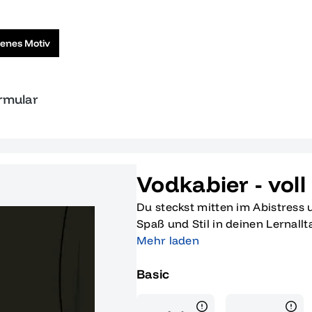
genes Motiv
ormular
Vodkabier - voll
Du steckst mitten im Abistress 
Spaß und Stil in deinen Lernallt
genau das, was du brauchst! Mit
Mehr laden
witzige Kombination aus Bier- un
Basic
perfekte Portion Humor in die s
nicht nur ein echter Hingucker,
wissen, dass man den Lernstre