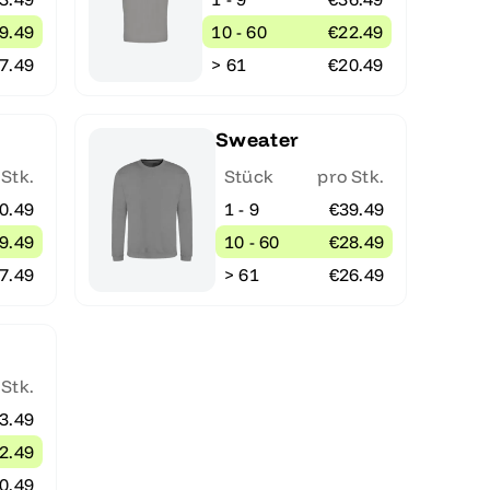
9.49
10 - 60
€22.49
7.49
> 61
€20.49
Sweater
 Stk.
Stück
pro Stk.
0.49
1 - 9
€39.49
9.49
10 - 60
€28.49
7.49
> 61
€26.49
 Stk.
3.49
2.49
0.49