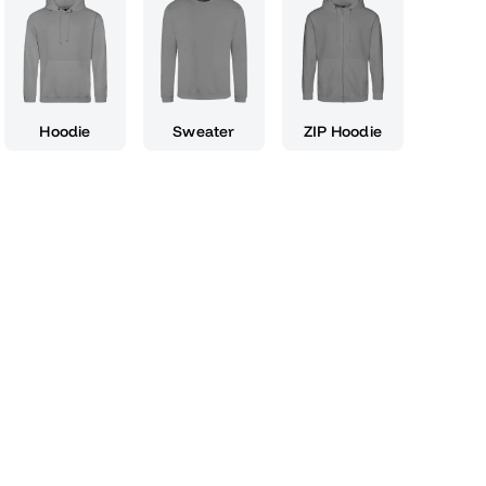
 sich hervorragend als Geschenk für dich selbst
m gemeinsam die letzten Wochen vor den
 zu überstehen. Ob du es zur Abifete, zu
ner Freizeit trägst – mit dem Vodkabier T-Shirt
 und zeigst, dass du trotz aller Anstrengungen
Hoodie
Sweater
ZIP Hoodie
 aus hochwertigen Materialien gefertigt und
 den du in dieser fordernden Zeit brauchst. Lass
gehen, deinen Abistress mit einer ordentlichen
 dir das Vodkabier T-Shirt – das perfekte
lzeit und den Beginn eines neuen Kapitels!