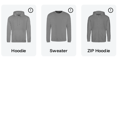
 und über das Ende seiner 'Therapie' spricht,
uf die Schulzeit als 'Anstalt' ist. Trage dieses
der bei jedem Zusammenkommen mit Freunden,
in stylisches und spaßiges Statement zu
wertiger Baumwolle, bietet es dir den ganzen
m Klassenzimmer oder draußen bist. Dieses T-
ie Erinnerungen an das Jahr 2012 lebendig zu
Hoodie
Sweater
ZIP Hoodie
morvolle Seite zu zeigen. Es eignet sich auch
üler oder Freunde, die mit dir den Abschluss
en Freunden ein unvergessliches Andenken an
llen, dass die 'Therapie' beendet ist, aber der