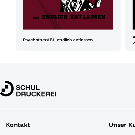
A
PsychotherABI...endlich entlassen
w
Kontakt
Unser K