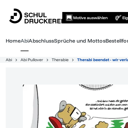
springen
Zur Hauptnavigation springen
Motive auswählen
Ei
Home
Abi
Abschluss
Sprüche und Mottos
Bestellf
Abi
Abi Pullover
Therabie
Therabi beendet - wir verl