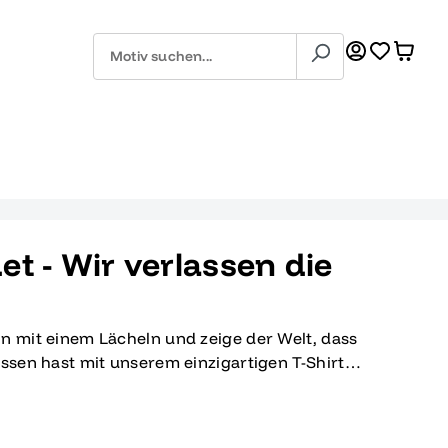
t - Wir verlassen die
n mit einem Lächeln und zeige der Welt, dass
assen hast mit unserem einzigartigen T-Shirt
n die Anstalt 2012'. Dieses lustige und kreative
zen Abi-Absolventen, die ihren Abschluss mit
en. Das Motiv zeigt einen Cartoon-Hund, der