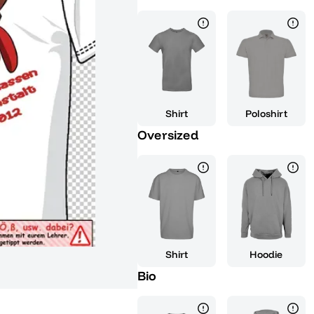
entspannt auf einer Couch sitzt
was eine humorvolle Anspielung a
T-Shirt zu deiner Abi-Feier o
um deinem Jahrgangsgedanken e
verleihen. Hergestellt aus hoch
Tag über Komfort, egal ob du i
Shirt ist die ideale Wahl, um d
Shirt
Poloshirt
halten und gleichzeitig deine hu
Oversized
perfekt als Geschenk für Mitsch
zelebrieren. Mach dir und dein
diese besondere Zeit und zeige a
Spaß gerade erst beginnt.
Shirt
Hoodie
Bio