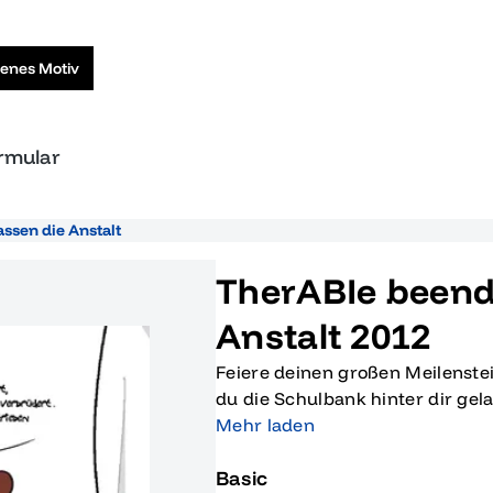
genes Motiv
ormular
assen die Anstalt
TherABIe beende
Anstalt 2012
Feiere deinen großen Meilenstei
du die Schulbank hinter dir gel
'TherABIe beendet - Wir verlasse
Mehr laden
Design ist perfekt für alle stol
Basic
einer Prise Humor feiern möcht