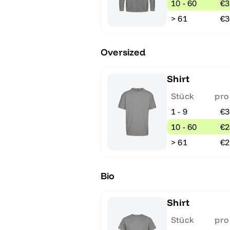
10 - 60
€3
> 61
€3
Oversized
Shirt
Stück
pro
1 - 9
€3
10 - 60
€2
> 61
€2
Bio
Shirt
Stück
pro