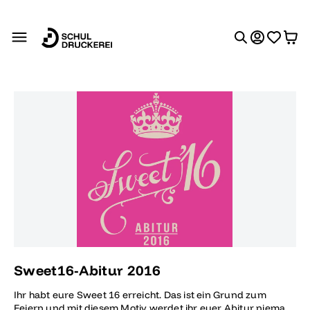
alt springen
Bildergalerie überspringen
Sweet16-Abitur 2016
Ihr habt eure Sweet 16 erreicht. Das ist ein Grund zum
Feiern und mit diesem Motiv werdet ihr euer Abitur niemals