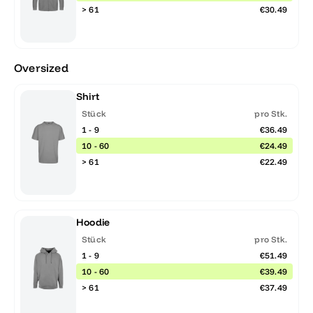
> 61
€30.49
Oversized
Shirt
Stück
pro Stk.
1 - 9
€36.49
10 - 60
€24.49
> 61
€22.49
Hoodie
Stück
pro Stk.
1 - 9
€51.49
10 - 60
€39.49
> 61
€37.49