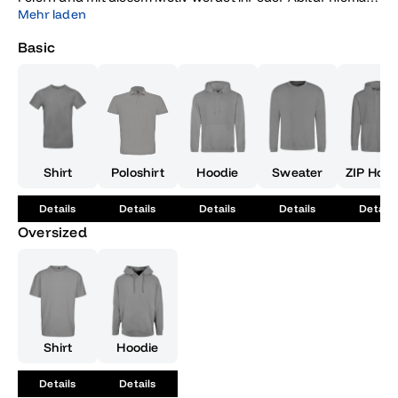
vergessen.
Mehr laden
Basic
Shirt
Poloshirt
Hoodie
Sweater
ZIP Hood
Details
Details
Details
Details
Details
Oversized
Shirt
Hoodie
Details
Details