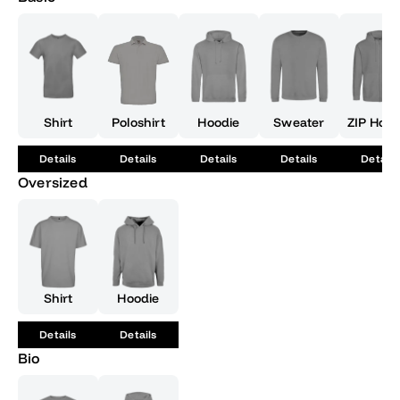
Shirt
Poloshirt
Hoodie
Sweater
ZIP Hood
Details
Details
Details
Details
Details
Oversized
Shirt
Hoodie
Details
Details
Bio