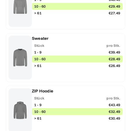
10 - 60
€29.49
> 61
€27.49
Sweater
Stück
pro Stk.
1 - 9
€39.49
10 - 60
€28.49
> 61
€26.49
ZIP Hoodie
Stück
pro Stk.
1 - 9
€43.49
10 - 60
€32.49
> 61
€30.49