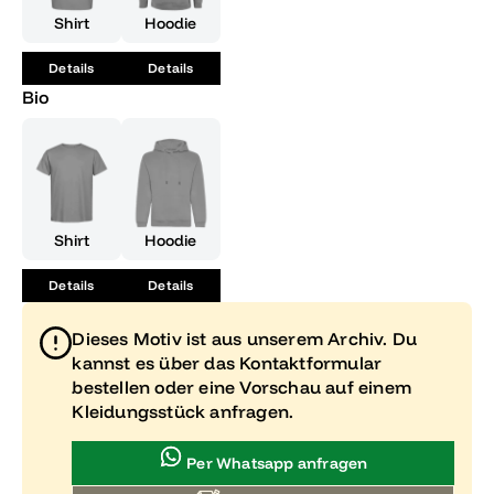
jetzt das 'Rotkäppchen und der schwarze Wolf'-T-Shirt und
Shirt
Hoodie
feiere deinen Abschluss mit Style und Selbstbewusstsein!
Details
Details
Bio
Shirt
Hoodie
Details
Details
Dieses Motiv ist aus unserem Archiv. Du
kannst es über das Kontaktformular
bestellen oder eine Vorschau auf einem
Kleidungsstück anfragen.
Per Whatsapp anfragen