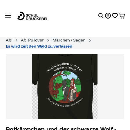
alt springen
Abi
Abi Pullover
Märchen / Sagen
Es wird zeit den Wald zu verlassen
Bildergalerie überspringen
Rotkäppchen und der schwarze Wolf -