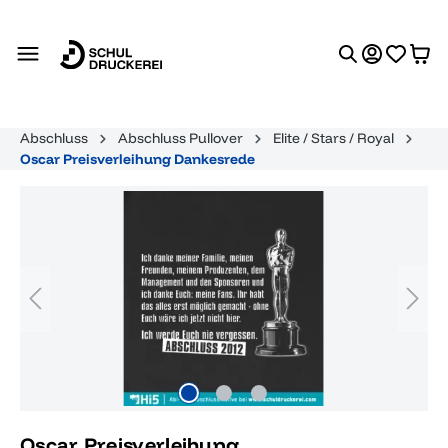
alt springen
Abschluss
Abschluss Pullover
Elite / Stars / Royal
Oscar Preisverleihung Dankesrede
Bildergalerie überspringen
Oscar Preisverleihung