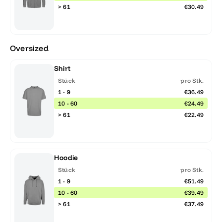
> 61
€30.49
Oversized
Shirt
Stück
pro Stk.
1 - 9
€36.49
10 - 60
€24.49
> 61
€22.49
Hoodie
Stück
pro Stk.
1 - 9
€51.49
10 - 60
€39.49
> 61
€37.49