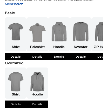
Offline-Sein 2016!
Mehr laden
Basic
Shirt
Poloshirt
Hoodie
Sweater
ZIP Hood
Details
Details
Details
Details
Details
Oversized
Shirt
Hoodie
Details
Details