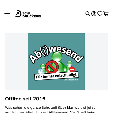
alt springen
Bildergalerie überspringen
Offline seit 2016
Was schon die ganze Schulzeit über klar war, ist jetzt
amtlich bestätigt: ihr seid ABIwesend. Viel Spaß beim