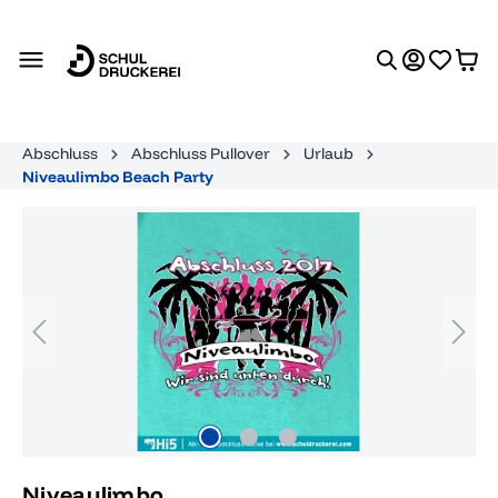
alt springen
Abschluss
Abschluss Pullover
Urlaub
Niveaulimbo Beach Party
Bildergalerie überspringen
Niveaulimbo