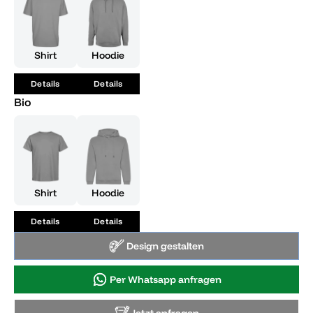
der Welt, dass du mit Niveau und einer großen Portion Spaß
deinen Abschluss zelebrierst!
Shirt
Hoodie
Details
Details
Bio
Shirt
Hoodie
Details
Details
Design gestalten
Per Whatsapp anfragen