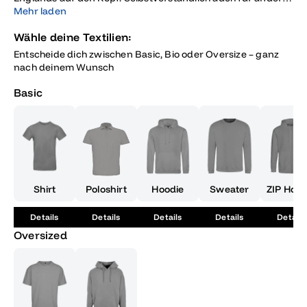
Reiseziele mit coolen Motiven.
Mehr laden
Wähle deine Textilien:
Entscheide dich zwischen Basic, Bio oder Oversize – ganz
nach deinem Wunsch
Basic
Shirt
Poloshirt
Hoodie
Sweater
ZIP Hood
Details
Details
Details
Details
Details
Oversized