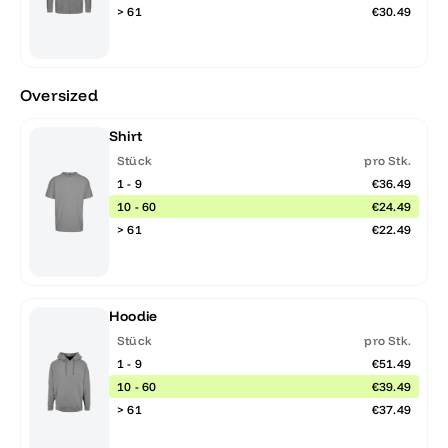
> 61
€30.49
Oversized
Shirt
Stück
pro Stk.
1 - 9
€36.49
10 - 60
€24.49
> 61
€22.49
Hoodie
Stück
pro Stk.
1 - 9
€51.49
10 - 60
€39.49
> 61
€37.49