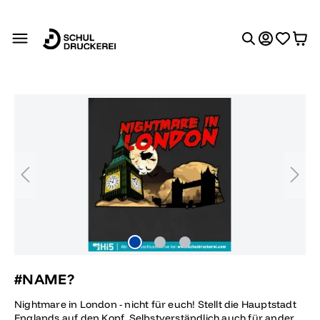
alt springen
Bildergalerie überspringen
#NAME?
Nightmare in London - nicht für euch! Stellt die Hauptstadt
Englands auf den Kopf. Selbstverständlich auch für andere