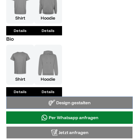
deinen Erfolg, sondern auch deine Freude am Leben und
die Fähigkeit, jede Herausforderung zu meistern. Hol dir
jetzt dieses ikonische T-Shirt und mach es zu einem festen
Bestandteil deiner Erinnerungen an eine unvergessliche
Shirt
Hoodie
Zeit.
Details
Details
Bio
Shirt
Hoodie
Details
Details
Design gestalten
Per Whatsapp anfragen
Jetzt anfragen