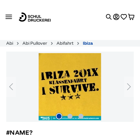
alt springen
Abi
Abi Pullover
Abifahrt
Ibiza
Bildergalerie überspringen
#NAME?