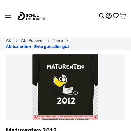
alt springen
Abi
Abi Pullover
Tiere
Abiturienten - Ente gut, alles gut
Bildergalerie überspringen
Maturenten 2012