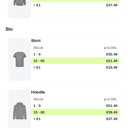
> 61
€37.49
Bio
Shirt
Stück
pro Stk.
1 - 9
€35.49
10 - 60
€21.49
> 61
€19.49
Hoodie
Stück
pro Stk.
1 - 9
€51.49
10 - 60
€39.49
> 61
€37.49