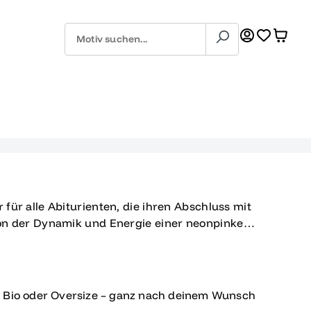
r für alle Abiturienten, die ihren Abschluss mit
 von der Dynamik und Energie einer neonpinken
formt, verkörpert Mash all das, was du mit
st: Abenteuer, Erinnerungen und der Aufbruch
l dir vor, wie du mit Mash die Highlights deines
eichzeitig in eine Welt voller neuer
, Bio oder Oversize – ganz nach deinem Wunsch
euchtende Neonpink zieht alle Blicke auf sich