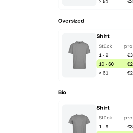
> 61
€3
Oversized
Shirt
Stück
pro
1 - 9
€3
10 - 60
€2
> 61
€2
Bio
Shirt
Stück
pro
1 - 9
€3