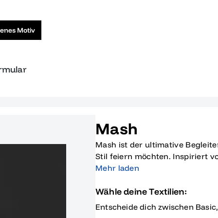
genes Motiv
ormular
Mash
Mash ist der ultimative Begleite
Stil feiern möchten. Inspiriert
Akrobatin, die die Zahlen 2014 
Mehr laden
deinem Abschlussjahr verbinde
Wähle deine Textilien:
in eine aufregende Zukunft. Stel
Jahrgangs feierst, während du gl
Entscheide dich zwischen Basic
Möglichkeiten eintauchst. Das l