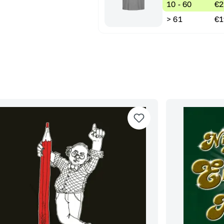
10 - 60
€2
> 61
€1