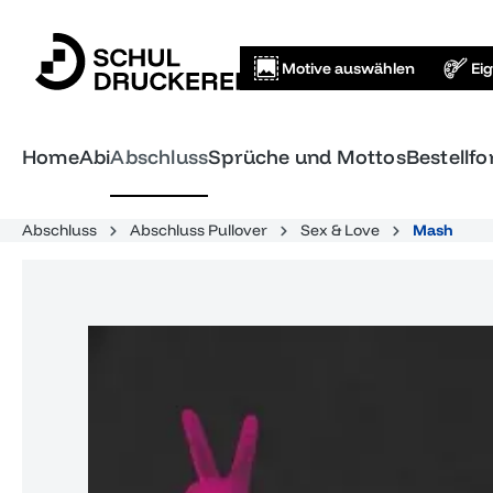
springen
Zur Hauptnavigation springen
Motive auswählen
Ei
Home
Abi
Abschluss
Sprüche und Mottos
Bestellf
Abschluss
Abschluss Pullover
Sex & Love
Mash