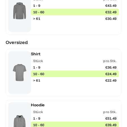
1 - 9
€43.49
10 - 60
€32.49
> 61
€30.49
Oversized
Shirt
Stück
pro Stk.
1 - 9
€36.49
10 - 60
€24.49
> 61
€22.49
Hoodie
Stück
pro Stk.
1 - 9
€51.49
10 - 60
€39.49