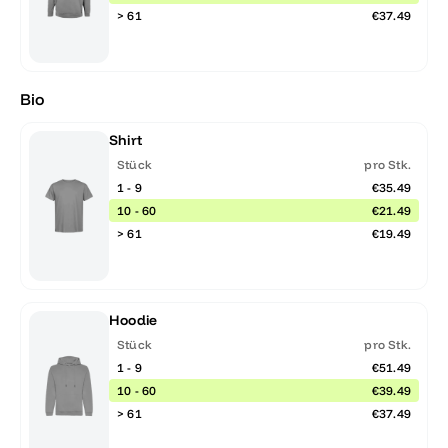
> 61
€37.49
Bio
Shirt
Stück
pro Stk.
1 - 9
€35.49
10 - 60
€21.49
> 61
€19.49
Hoodie
Stück
pro Stk.
1 - 9
€51.49
10 - 60
€39.49
> 61
€37.49