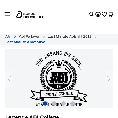
alt springen
Abi
Abi Pullover
Last Minute Abishirt 2018
Last Minute Abimotive
Bildergalerie überspringen
Legende ABI College