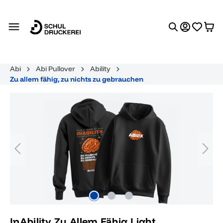
alt springen
Abi
Abi Pullover
Ability
Zu allem fähig, zu nichts zu gebrauchen
Bildergalerie überspringen
InAbility Zu Allem Fähig Light