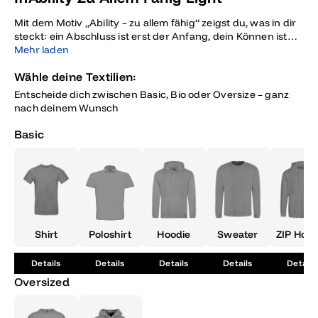
Mit dem Motiv „Ability – zu allem fähig“ zeigst du, was in dir
steckt: ein Abschluss ist erst der Anfang, dein Können ist
grenzenlos – perfekt für alle, die nach dem Abi zeigen
Mehr laden
wollen, dass sie bereit für alles sind und dabei stylisch
Wähle deine Textilien:
auftreten möchten.
Entscheide dich zwischen Basic, Bio oder Oversize – ganz
nach deinem Wunsch
Basic
Shirt
Poloshirt
Hoodie
Sweater
ZIP Hood
Details
Details
Details
Details
Details
Oversized