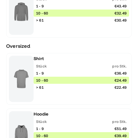
1 - 9
€43.49
10 - 60
€32.49
> 61
€30.49
Oversized
Shirt
Stück
pro Stk.
1 - 9
€36.49
10 - 60
€24.49
> 61
€22.49
Hoodie
Stück
pro Stk.
1 - 9
€51.49
10 - 60
€39.49