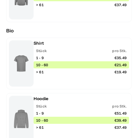
> 61
€37.49
Bio
Shirt
Stück
pro Stk.
1 - 9
€35.49
10 - 60
€21.49
> 61
€19.49
Hoodie
Stück
pro Stk.
1 - 9
€51.49
10 - 60
€39.49
> 61
€37.49