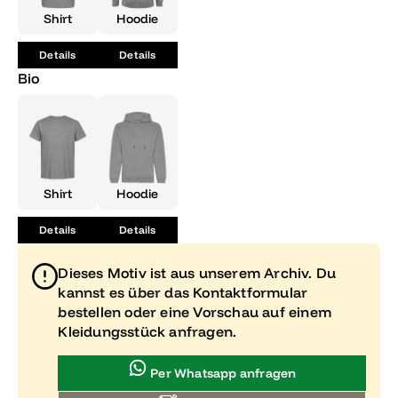
schafft und dir das Gefühl gibt, etwas Besonderes erreicht
Shirt
Hoodie
zu haben. Sei stolz auf deine Leistung und zeige es der Welt
mit diesem einzigartigen Modestück.
Details
Details
Bio
Shirt
Hoodie
Details
Details
Dieses Motiv ist aus unserem Archiv. Du
kannst es über das Kontaktformular
bestellen oder eine Vorschau auf einem
Kleidungsstück anfragen.
Per Whatsapp anfragen