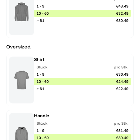
1 - 9
€43.49
10 - 60
€32.49
> 61
€30.49
Oversized
Shirt
Stück
pro Stk.
1 - 9
€36.49
10 - 60
€24.49
> 61
€22.49
Hoodie
Stück
pro Stk.
1 - 9
€51.49
10 - 60
€39.49