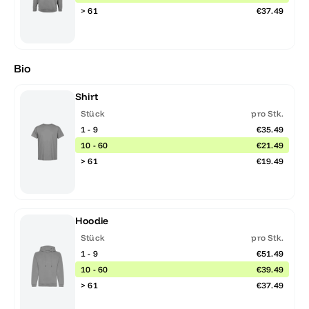
> 61
€37.49
Bio
Shirt
Stück
pro Stk.
1 - 9
€35.49
10 - 60
€21.49
> 61
€19.49
Hoodie
Stück
pro Stk.
1 - 9
€51.49
10 - 60
€39.49
> 61
€37.49