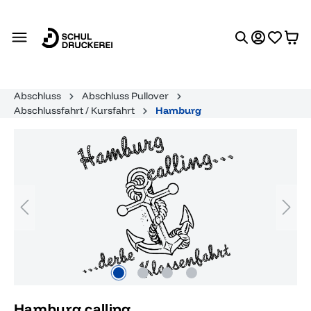
alt springen
Abschluss
Abschluss Pullover
Abschlussfahrt / Kursfahrt
Hamburg
Bildergalerie überspringen
Hamburg calling