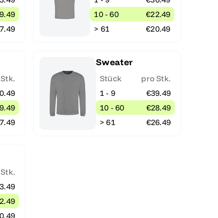
9.49
10 - 60
€22.49
7.49
> 61
€20.49
Sweater
 Stk.
Stück
pro Stk.
0.49
1 - 9
€39.49
9.49
10 - 60
€28.49
7.49
> 61
€26.49
 Stk.
3.49
2.49
0.49