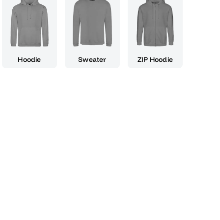
it. Mit diesem Motiv hebst du dich von der
 du bereit bist, das Leben in vollen Zügen zu
eier, bei der Abi-Motto-Party oder einfach nur
n, mit "Grand Theft Abi XIV" wirst du immer
Kombination aus Weiß und Grün auf einem
Hoodie
Sweater
ZIP Hoodie
r, dass dein Look sowohl modern als auch
 zu einem Symbol für den Beginn eines neuen
mit Stolz und einem Augenzwinkern, während
d Theft Abi XIV" ist nicht nur ein Motiv, es ist
u deinem neuen freiheitsliebenden Leben passt.