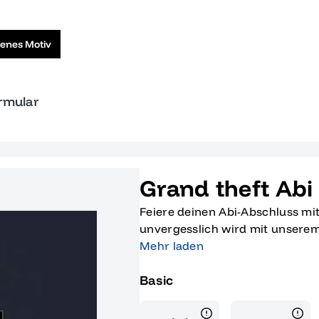
genes Motiv
ormular
Grand theft Abi
Feiere deinen Abi-Abschluss mit 
unvergesslich wird mit unserem 
Egal, ob du auf der Suche nach 
Mehr laden
deine Abschlussfeier zu rocken
Basic
Freund suchst, der gerade sein
ist genau das Richtige für dich
Videospiele, kombiniert es frec