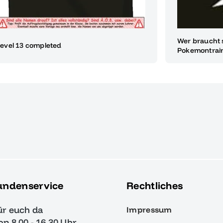
Wer braucht 
evel 13 completed
Pokemontrai
undenservice
Rechtliches
ür euch da
Impressum
von 8.00 - 16.30 Uhr