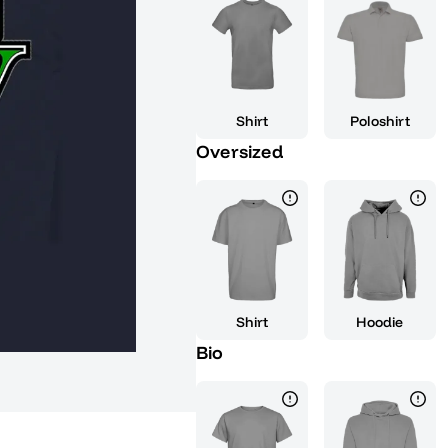
Hauch von Abenteuer und Freihe
Masse ab und zeigst jedem, dass
genießen. Ob auf der Abschlussf
beim Chillen mit deinen Freunde
zum Hingucker. Die kraftvolle 
Shirt
Poloshirt
dunklen Hintergrund sorgt dafü
Oversized
zeitlos ist. Lass dieses Design
Kapitels werden und trage es 
du in die Zukunft startest. "Gran
eine Einstellung, die perfekt z
Shirt
Hoodie
Bio