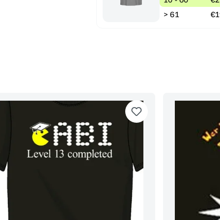
> 61
€1