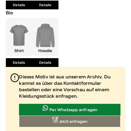
liegt. Nutze dein T-Shirt als Zeichen deines Erfolgs und
Details
Details
deiner Entschlossenheit, die nächsten Herausforderungen
mit Bravour zu meistern.
Bio
Shirt
Hoodie
Details
Details
Dieses Motiv ist aus unserem Archiv. Du
kannst es über das Kontaktformular
bestellen oder eine Vorschau auf einem
Kleidungsstück anfragen.
Per Whatsapp anfragen
Jetzt anfragen