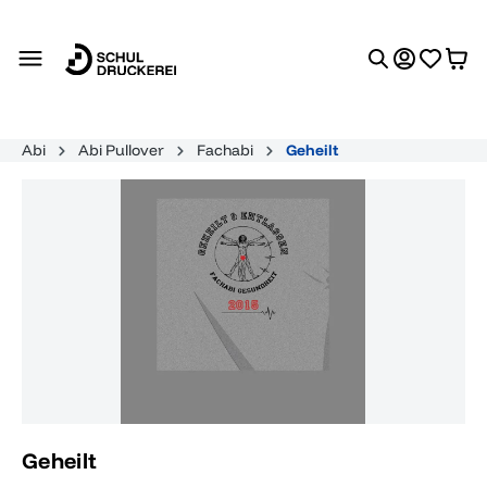
alt springen
Abi
Abi Pullover
Fachabi
Geheilt
Bildergalerie überspringen
Geheilt