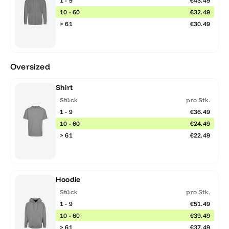
1 - 9
€43.49
10 - 60
€32.49
> 61
€30.49
Oversized
Shirt
Stück
pro Stk.
1 - 9
€36.49
10 - 60
€24.49
> 61
€22.49
Hoodie
Stück
pro Stk.
1 - 9
€51.49
10 - 60
€39.49
> 61
€37.49