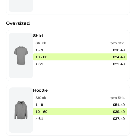
Oversized
Shirt
Stück
pro Stk.
1 - 9
€36.49
10 - 60
€24.49
> 61
€22.49
Hoodie
Stück
pro Stk.
1 - 9
€51.49
10 - 60
€39.49
> 61
€37.49