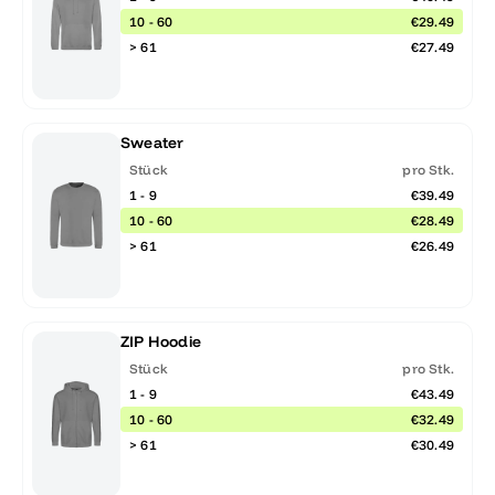
10 - 60
€29.49
> 61
€27.49
Sweater
Stück
pro Stk.
1 - 9
€39.49
10 - 60
€28.49
> 61
€26.49
ZIP Hoodie
Stück
pro Stk.
1 - 9
€43.49
10 - 60
€32.49
> 61
€30.49