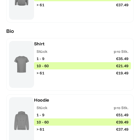
> 61
€37.49
Bio
Shirt
Stück
pro Stk.
1 - 9
€35.49
10 - 60
€21.49
> 61
€19.49
Hoodie
Stück
pro Stk.
1 - 9
€51.49
10 - 60
€39.49
> 61
€37.49