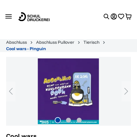
alt springen
Abschluss
Abschluss Pullover
Tierisch
Cool wars - Pinguin
Bildergalerie überspringen
Cool wars