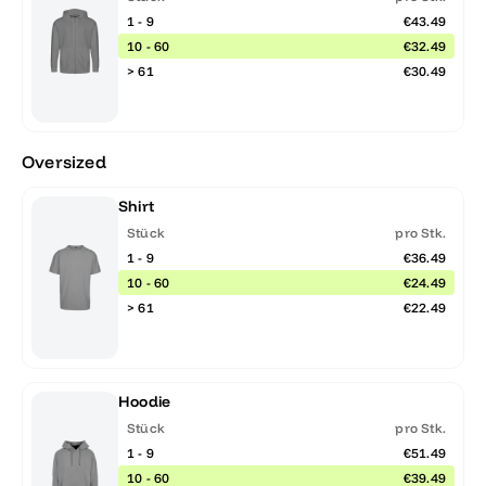
1 - 9
€43.49
10 - 60
€32.49
> 61
€30.49
Oversized
Shirt
Stück
pro Stk.
1 - 9
€36.49
10 - 60
€24.49
> 61
€22.49
Hoodie
Stück
pro Stk.
1 - 9
€51.49
10 - 60
€39.49