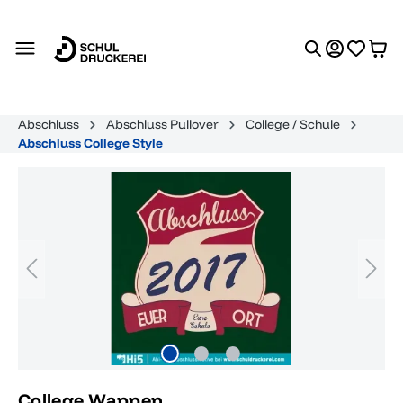
alt springen
Abschluss
Abschluss Pullover
College / Schule
Abschluss College Style
Bildergalerie überspringen
College Wappen