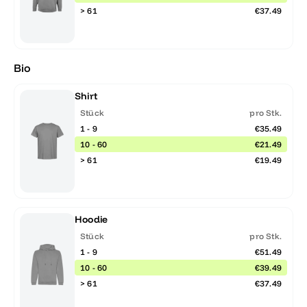
> 61
€37.49
Bio
Shirt
Stück
pro Stk.
1 - 9
€35.49
10 - 60
€21.49
> 61
€19.49
Hoodie
Stück
pro Stk.
1 - 9
€51.49
10 - 60
€39.49
> 61
€37.49