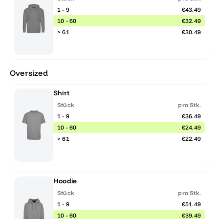
1 - 9
€43.49
10 - 60
€32.49
> 61
€30.49
Oversized
Shirt
Stück
pro Stk.
1 - 9
€36.49
10 - 60
€24.49
> 61
€22.49
Hoodie
Stück
pro Stk.
1 - 9
€51.49
10 - 60
€39.49