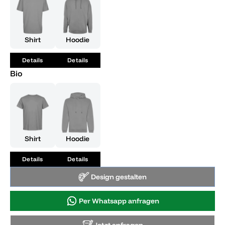
Deinen Stolz mit Stil - personalisiert und einzigartig, genau
wie Du.
Shirt
Hoodie
Details
Details
Bio
Shirt
Hoodie
Details
Details
Design gestalten
Per Whatsapp anfragen