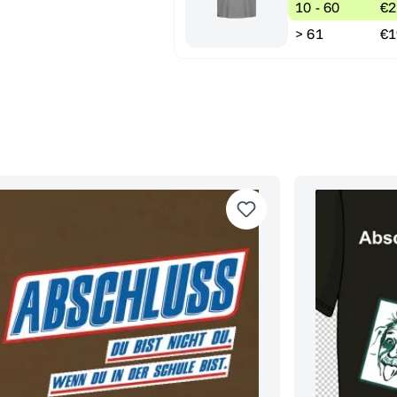
10 - 60
€2
> 61
€1