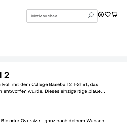
l 2
lvoll mit dem College Baseball 2 T-Shirt, das
ich entworfen wurde. Dieses einzigartige blaue
ign mit einem Hauch von Nostalgie und trägt
017 Eure Stadt', die in weißer Schrift im Stil
kt ist. Es ist nicht nur ein Kleidungsstück,
arte Arbeit, die du geleistet hast, um diesen
, Bio oder Oversize – ganz nach deinem Wunsch
 Leben zu erreichen. Trage es voller Stolz und