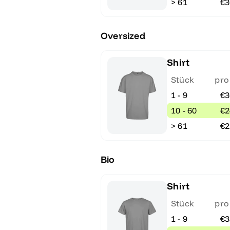
> 61
€3
Oversized
Shirt
Stück
pro
1 - 9
€3
10 - 60
€2
> 61
€2
Bio
Shirt
Stück
pro
1 - 9
€3