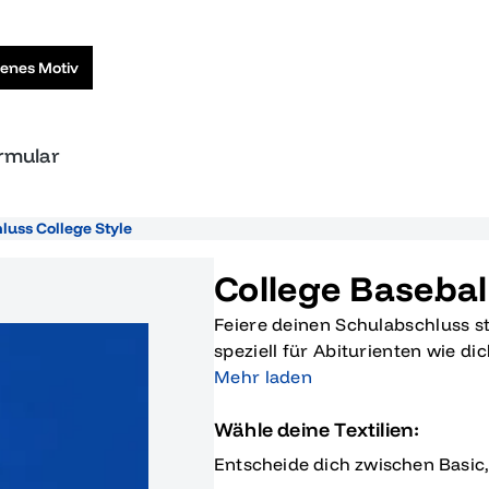
genes Motiv
ormular
luss College Style
College Basebal
Feiere deinen Schulabschluss sti
speziell für Abiturienten wie d
T-Shirt vereint sportliches Des
Mehr laden
stolz die Aufschrift 'Abschluss 2
Wähle deine Textilien:
einer Sportmannschaft aufgedruc
sondern ein Symbol für all die h
Entscheide dich zwischen Basic
wichtigen Meilenstein in deinem