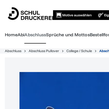
springen
Zur Hauptnavigation springen
Motive auswählen
Ei
Home
Abi
Abschluss
Sprüche und Mottos
Bestellf
Abschluss
Abschluss Pullover
College / Schule
Absch