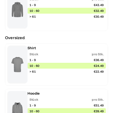
1 - 9
€43.49
10 - 60
€32.49
> 61
€30.49
Oversized
Shirt
Stück
pro Stk.
1 - 9
€36.49
10 - 60
€24.49
> 61
€22.49
Hoodie
Stück
pro Stk.
1 - 9
€51.49
10 - 60
€39.49