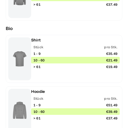
> 61
€37.49
Bio
Shirt
Stück
pro Stk.
1 - 9
€35.49
10 - 60
€21.49
> 61
€19.49
Hoodie
Stück
pro Stk.
1 - 9
€51.49
10 - 60
€39.49
> 61
€37.49