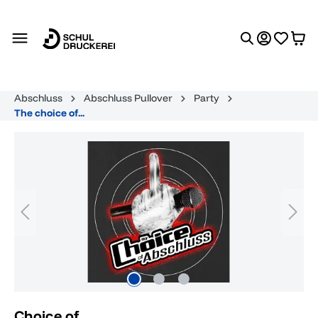
alt springen
Abschluss
Abschluss Pullover
Party
The choice of...
Bildergalerie überspringen
Choice of