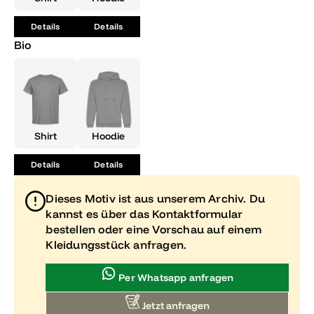
werdet. Also schnapp dir die Kamera und mach dich bereit
für unvergessliche Selfie-Momente, die perfekt deinen
Details
Details
Abschluss und deine Persönlichkeit widerspiegeln.
Bio
Shirt
Hoodie
Details
Details
Dieses Motiv ist aus unserem Archiv. Du
kannst es über das Kontaktformular
bestellen oder eine Vorschau auf einem
Kleidungsstück anfragen.
Per Whatsapp anfragen
Jetzt anfragen