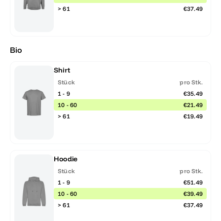
> 61
€37.49
Bio
Shirt
Stück
pro Stk.
1 - 9
€35.49
10 - 60
€21.49
> 61
€19.49
Hoodie
Stück
pro Stk.
1 - 9
€51.49
10 - 60
€39.49
> 61
€37.49