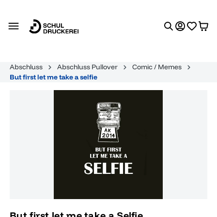
alt springen
Abschluss
Abschluss Pullover
Comic / Memes
But first let me take a selfie
Bildergalerie überspringen
But first let me take a Selfie