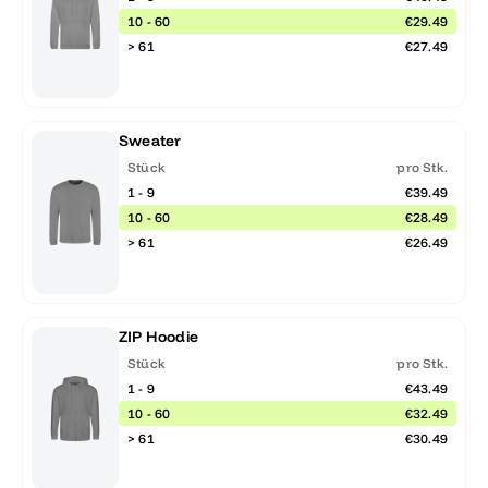
10 - 60
€29.49
> 61
€27.49
Sweater
Stück
pro Stk.
1 - 9
€39.49
10 - 60
€28.49
> 61
€26.49
ZIP Hoodie
Stück
pro Stk.
1 - 9
€43.49
10 - 60
€32.49
> 61
€30.49