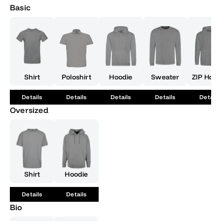
Basic
Shirt
Poloshirt
Hoodie
Sweater
ZIP Hood
Details
Details
Details
Details
Details
Oversized
Shirt
Hoodie
Details
Details
Bio