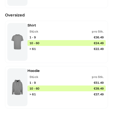
Oversized
Shirt
Stück
pro Stk.
1 - 9
€36.49
10 - 60
€24.49
> 61
€22.49
Hoodie
Stück
pro Stk.
1 - 9
€51.49
10 - 60
€39.49
> 61
€37.49