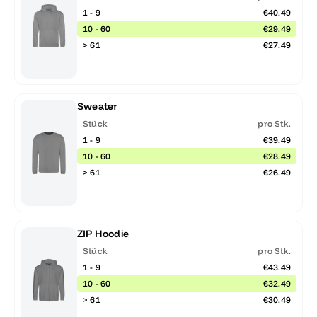
1 - 9
€40.49
10 - 60
€29.49
> 61
€27.49
Sweater
Stück
pro Stk.
1 - 9
€39.49
10 - 60
€28.49
> 61
€26.49
ZIP Hoodie
Stück
pro Stk.
1 - 9
€43.49
10 - 60
€32.49
> 61
€30.49