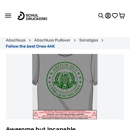
alt springen
Abschluss
Abschluss Pullover
Sonstiges
Follow the best Ones 4AK
Bildergalerie überspringen
Awesome but incapable