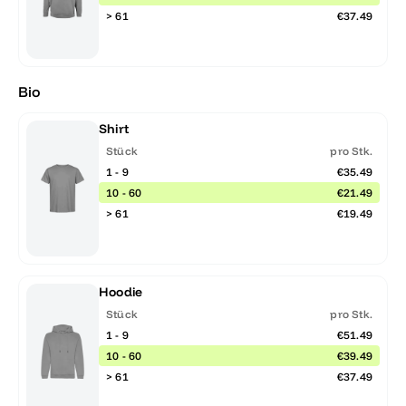
> 61
€37.49
Bio
Shirt
Stück
pro Stk.
1 - 9
€35.49
10 - 60
€21.49
> 61
€19.49
Hoodie
Stück
pro Stk.
1 - 9
€51.49
10 - 60
€39.49
> 61
€37.49