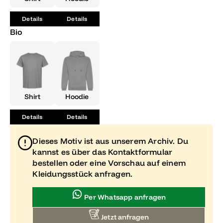
Erfolg mit Stil zu feiern!
Details
Details
Bio
Shirt
Hoodie
Details
Details
Dieses Motiv ist aus unserem Archiv. Du
kannst es über das Kontaktformular
bestellen oder eine Vorschau auf einem
Kleidungsstück anfragen.
Per Whatsapp anfragen
Jetzt anfragen