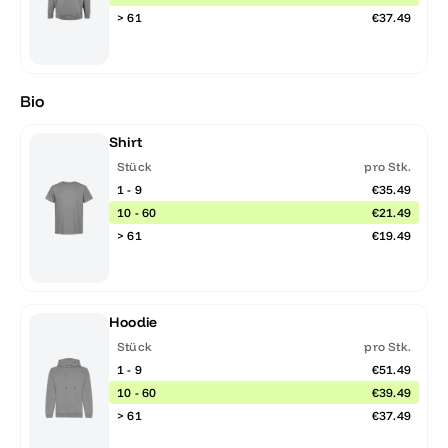
> 61
€37.49
Bio
Shirt
Stück
pro Stk.
1 - 9
€35.49
10 - 60
€21.49
> 61
€19.49
Hoodie
Stück
pro Stk.
1 - 9
€51.49
10 - 60
€39.49
> 61
€37.49