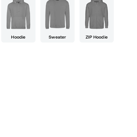
tive Köpfe wie dich, die ihren Abschluss
chen wollen. Ob als Teil eines T-Shirts, einer
ls - es wird dich jedes Mal an die
Schulzeit erinnern. Der Abivengers 15 Stil ist
lgs, sondern auch ein Symbol für die
Hoodie
Sweater
ZIP Hoodie
egt. Trage es mit Stolz und zeige der Welt, dass
Zukunft zu gestalten! Mach deinen Abschluss zu
 und setze ein Statement mit dem Abivengers
 und deine Jahrgangsfeier abgestimmt ist. Sei
ss deine Kreativität strahlen!