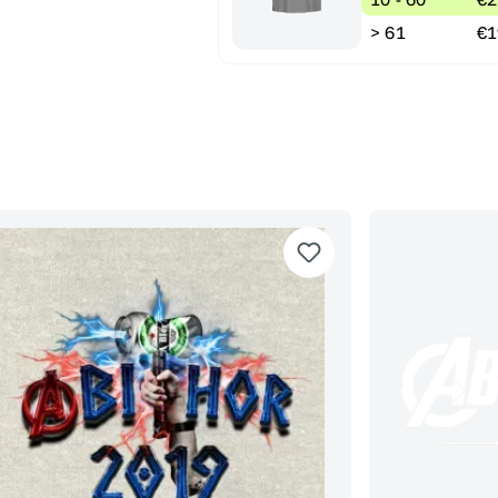
> 61
€1