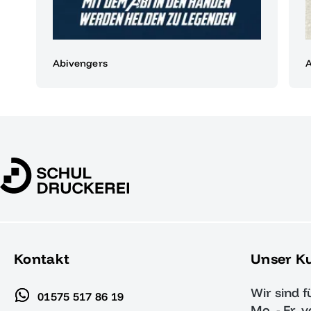
Abivengers
A
Kontakt
Unser K
Wir sind f
01575 517 86 19
Mo. - Fr. 