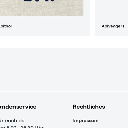
bithor
Abivengers
undenservice
Rechtliches
ür euch da
Impressum
von 8.00 - 16.30 Uhr