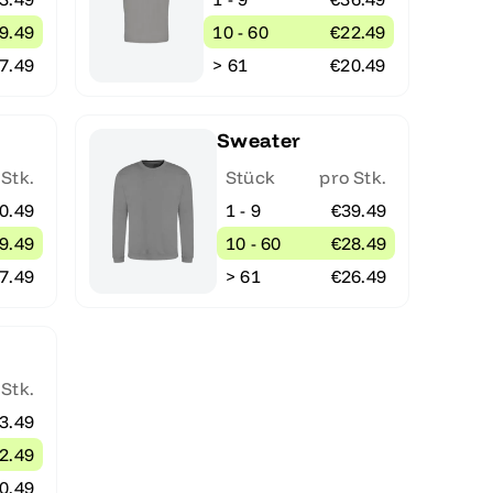
9.49
10 - 60
€22.49
7.49
> 61
€20.49
Sweater
 Stk.
Stück
pro Stk.
0.49
1 - 9
€39.49
9.49
10 - 60
€28.49
7.49
> 61
€26.49
 Stk.
3.49
2.49
0.49