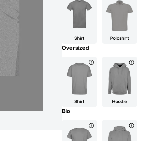
Dieses Design ist ideal für krea
unvergesslich und einzigartig ma
Tasche oder eines anderen Artike
unvergesslichen Momente deiner 
nicht nur eine Feier deines Erfo
Shirt
Poloshirt
aufregende Reise, die vor dir li
Oversized
du bereit bist, deine kreative 
einem unvergesslichen Erlebnis
15 Design, das perfekt auf dich
ein Teil von etwas Großem und la
Shirt
Hoodie
Bio