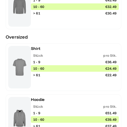
1 - 9
€43.49
10 - 60
€32.49
> 61
€30.49
Oversized
Shirt
Stück
pro Stk.
1 - 9
€36.49
10 - 60
€24.49
> 61
€22.49
Hoodie
Stück
pro Stk.
1 - 9
€51.49
10 - 60
€39.49
> 61
€37.49