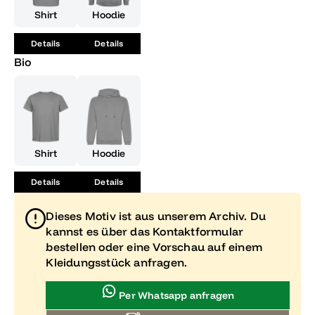
dem "Abitur 2013 - So voll war der Jahrgang noch nie!" T-
Shirt
Hoodie
Shirt bist du der Star jeder Party!"
Details
Details
Bio
Shirt
Hoodie
Details
Details
Dieses Motiv ist aus unserem Archiv. Du
kannst es über das Kontaktformular
bestellen oder eine Vorschau auf einem
Kleidungsstück anfragen.
Per Whatsapp anfragen