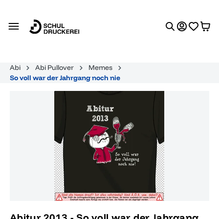
alt springen
Abi
Abi Pullover
Memes
So voll war der Jahrgang noch nie
Bildergalerie überspringen
Abitur 2013 - So voll war der Jahrgang