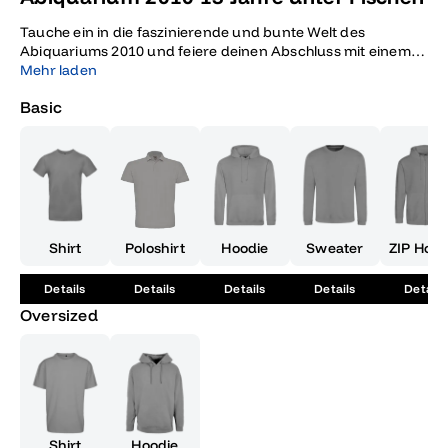
Tauche ein in die faszinierende und bunte Welt des
Abiquariums 2010 und feiere deinen Abschluss mit einem
echten Hingucker! '13 Jahre unter Fischen' ist nicht nur ein
Mehr laden
Slogan, sondern ein Rückblick auf die aufregenden Jahre,
Basic
die du und deine Freunde gemeinsam unter dem Motto des
Abiquariums verbracht habt. Diese einzigartige Erinnerung
verpackt in einem kreativen und originellen Design, das den
aufgeblasenen Pufferfisch und den mutigen Taucher im
Comicstil zeigt, ist genau das, was du brauchst, um das
Kapitel deiner Schulzeit stilvoll abzuschließen. Der
neongrüne Charme des Motivs zieht alle Blicke auf sich und
ist perfekt für alle, die ihr Abschlussjahr mit etwas
Shirt
Poloshirt
Hoodie
Sweater
ZIP Hood
Besonderem krönen möchten. Ob als Erinnerung für dich
selbst oder als kreatives Geschenk für einen Freund, das
Details
Details
Details
Details
Details
Abiquarium 2010 ist das ideale Stück, um die gemeinsame
Oversized
Zeit noch einmal Revue passieren zu lassen und dabei den
Spaß und die Abenteuer der letzten 13 Jahre zu feiern. Lass
diese einzigartige Erinnerung nicht an dir vorbeiziehen und
schnapp dir ein Stück dieser besonderen Ära, das dir immer
wieder ein Lächeln aufs Gesicht zaubern wird.
Shirt
Hoodie