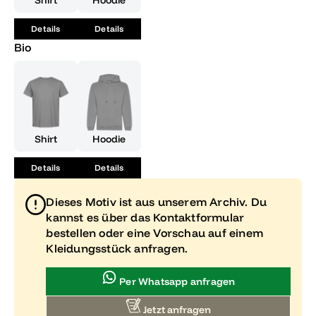
Shirt
Hoodie
Aufschwung und mache den ersten Schritt in eine
erfolgreiche Zukunft.
Details
Details
Bio
Shirt
Hoodie
Details
Details
Dieses Motiv ist aus unserem Archiv. Du
kannst es über das Kontaktformular
bestellen oder eine Vorschau auf einem
Kleidungsstück anfragen.
Per Whatsapp anfragen
Jetzt anfragen