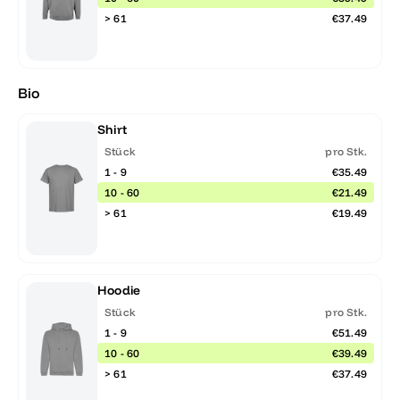
> 61
€37.49
Bio
Shirt
Stück
pro Stk.
1 - 9
€35.49
10 - 60
€21.49
> 61
€19.49
Hoodie
Stück
pro Stk.
1 - 9
€51.49
10 - 60
€39.49
> 61
€37.49