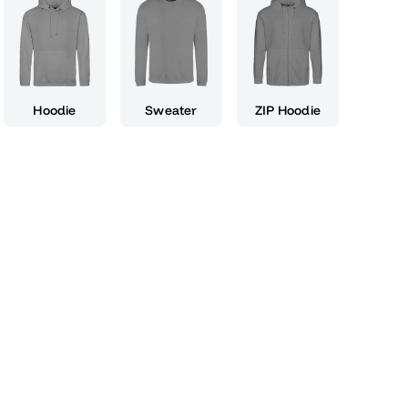
t und Weise den Übergang vom Schulleben in
d erinnert daran, dass auch die größten
ächeln im Gesicht gemeistert werden können.
 einzigartiges Erinnerungsstück, sondern auch
bst oder für Freunde, die gerade ihre
Hoodie
Sweater
ZIP Hoodie
en. Zeige der Welt deinen Stolz und teile die
n Abschlussmoment. Mit Abinale Phase bleibt
n bester Erinnerung und sorgt dafür, dass dein
nd gewürdigt wird. Egal, ob als Deko-Element
 Andenken für zu Hause, Abinale Phase ist ein
seinen Abi-Erfolg mit einem Augenzwinkern