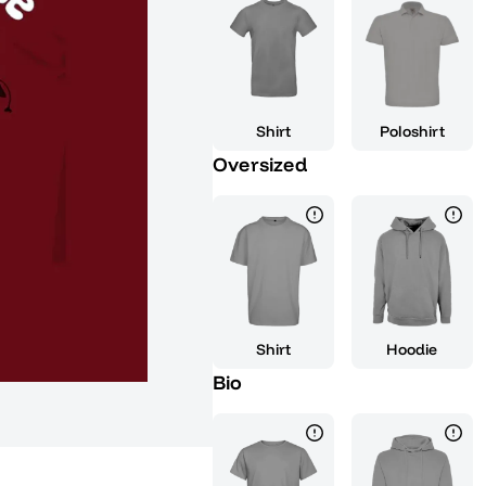
symbolisiert auf humorvolle Ar
einen neuen Lebensabschnitt un
Herausforderungen mit einem L
Abinale Phase ist nicht nur ein
ein tolles Geschenk für dich sel
Shirt
Poloshirt
schulische Laufbahn beendet hab
Oversized
Freude über diesen bedeutsame
dieser wichtige Tag für immer i
ganz besonderer Erfolg gebühre
auf der Abschlussfeier oder als
absolutes Muss für jeden, der 
feiern möchte.
Shirt
Hoodie
Bio