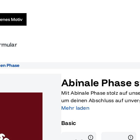
genes Motiv
ormular
len Phase
Abinale Phase s
Mit Abinale Phase stolz auf uns
um deinen Abschluss auf unverg
originelle Produkt ist speziell 
Mehr laden
dich entwickelt, die stolz auf 
Basic
Meilenstein gebührend zelebrie
Cartoon-Babys, die Abschlusshü
zum Schmunzeln und ist ein ech