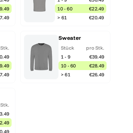
9.49
10 - 60
€22.49
7.49
> 61
€20.49
Sweater
 Stk.
Stück
pro Stk.
0.49
1 - 9
€39.49
9.49
10 - 60
€28.49
7.49
> 61
€26.49
 Stk.
3.49
2.49
0.49