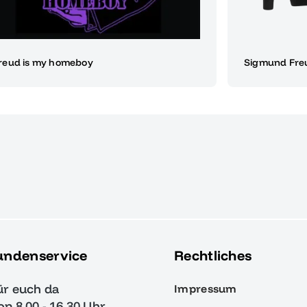
reud is my homeboy
Sigmund Freu
undenservice
Rechtliches
ür euch da
Impressum
von 8.00 - 16.30 Uhr