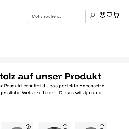
tolz auf unser Produkt
er Produkt erhältst du das perfekte Accessoire,
essliche Weise zu feiern. Dieses witzige und
für Abiturienten und Abschlussabsolventen wie
ihre Leistungen sind und diesen bedeutenden
ren möchten. Das lustige Design mit zwei
te und Windeln tragen, bringt garantiert jeden
ter Hingucker auf jeder Abi-Party. Es