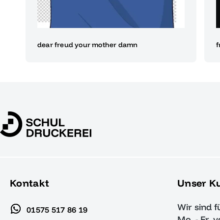
dear freud your mother damn
f
Kontakt
Unser K
Wir sind f
01575 517 86 19
Mo. - Fr. 