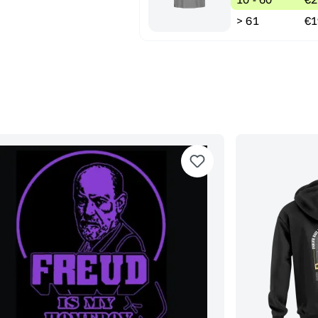
> 61
€1