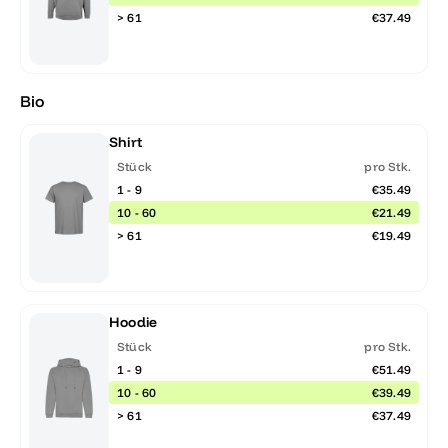
> 61
€37.49
Bio
Shirt
Stück
pro Stk.
1 - 9
€35.49
10 - 60
€21.49
> 61
€19.49
Hoodie
Stück
pro Stk.
1 - 9
€51.49
10 - 60
€39.49
> 61
€37.49