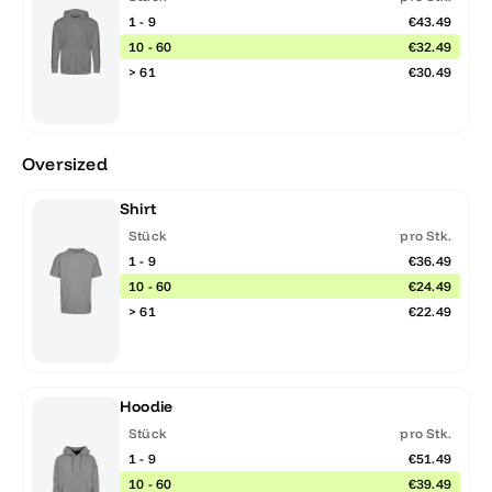
1 - 9
€43.49
10 - 60
€32.49
> 61
€30.49
Oversized
Shirt
Stück
pro Stk.
1 - 9
€36.49
10 - 60
€24.49
> 61
€22.49
Hoodie
Stück
pro Stk.
1 - 9
€51.49
10 - 60
€39.49