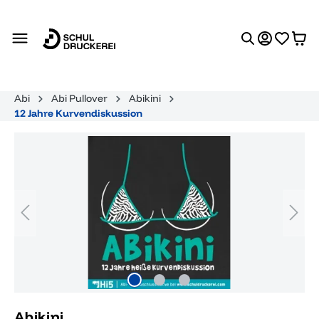
alt springen
Abi
Abi Pullover
Abikini
12 Jahre Kurvendiskussion
Bildergalerie überspringen
Abikini