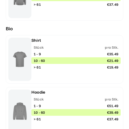
> 61
€37.49
Bio
Shirt
Stück
pro Stk.
1 - 9
€35.49
10 - 60
€21.49
> 61
€19.49
Hoodie
Stück
pro Stk.
1 - 9
€51.49
10 - 60
€39.49
> 61
€37.49