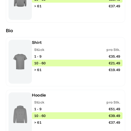
> 61
€37.49
Bio
Shirt
Stück
pro Stk.
1 - 9
€35.49
10 - 60
€21.49
> 61
€19.49
Hoodie
Stück
pro Stk.
1 - 9
€51.49
10 - 60
€39.49
> 61
€37.49