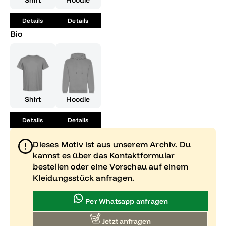
Shirt
Hoodie
es geschafft hast.
Details
Details
Bio
Shirt
Hoodie
Details
Details
Dieses Motiv ist aus unserem Archiv. Du
kannst es über das Kontaktformular
bestellen oder eine Vorschau auf einem
Kleidungsstück anfragen.
Per Whatsapp anfragen
Jetzt anfragen