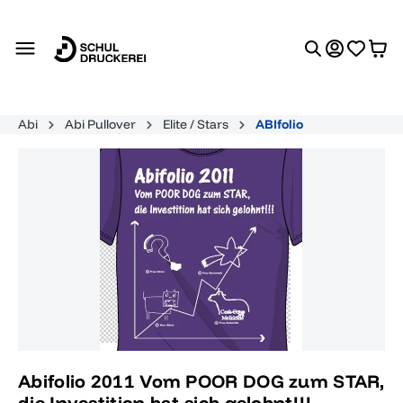
alt springen
Abi
Abi Pullover
Elite / Stars
ABIfolio
Bildergalerie überspringen
Abifolio 2011 Vom POOR DOG zum STAR,
die Investition hat sich gelohnt!!!