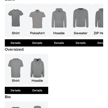
Shirt
Poloshirt
Hoodie
Sweater
ZIP Hood
Details
Details
Details
Details
Details
Oversized
Shirt
Hoodie
Details
Details
Bio