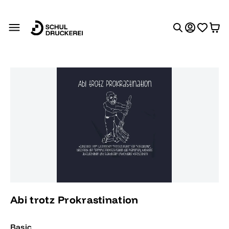
alt springen
Bildergalerie überspringen
Abi trotz Prokrastination
Basic