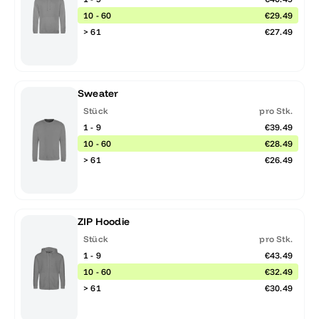
10 - 60
€29.49
> 61
€27.49
Sweater
Stück
pro Stk.
1 - 9
€39.49
10 - 60
€28.49
> 61
€26.49
ZIP Hoodie
Stück
pro Stk.
1 - 9
€43.49
10 - 60
€32.49
> 61
€30.49