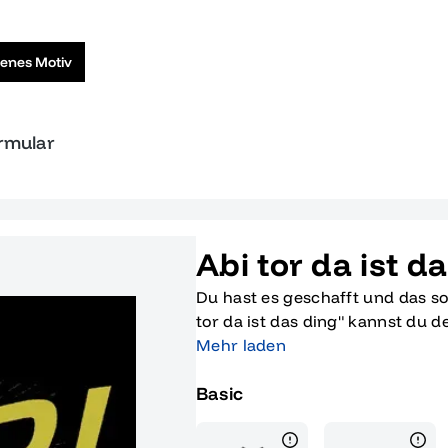
genes Motiv
ormular
Abi tor da ist d
Du hast es geschafft und das so
tor da ist das ding" kannst du 
zelebrieren. Dieses coole Desig
Mehr laden
erarbeiteten Erfolg und die vie
Basic
Ob als T-Shirt oder Poster, die
Schulzeit und den triumphalen 
und zeig allen, dass du nicht n