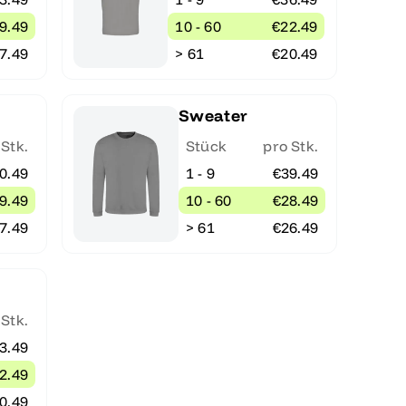
9.49
10 - 60
€22.49
7.49
> 61
€20.49
Sweater
 Stk.
Stück
pro Stk.
0.49
1 - 9
€39.49
9.49
10 - 60
€28.49
7.49
> 61
€26.49
 Stk.
3.49
2.49
0.49