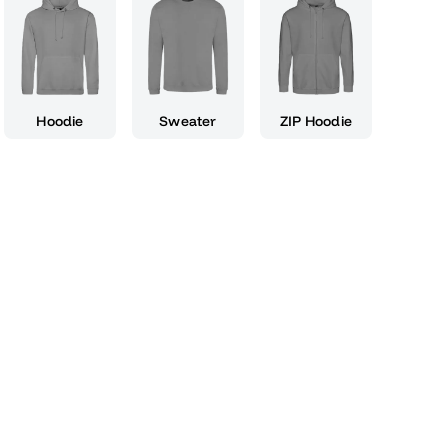
 gemeinsam mit Freunden und Familie deinen
eude über den Abschluss zu teilen. Lass dich
ls inspirieren und trete in die nächste Phase
 Statement ein. Egal ob du ein begeisterter
 den Spirit des Spiels liebst, dieser Slogan
Hoodie
Sweater
ZIP Hoodie
deinen Abschluss. Also, schnapp dir "Abi tor da
rsönliche Meisterfeier denn jetzt ist deine Zeit
pion auf dem Spielfeld.