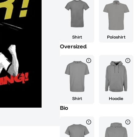
Es ist das ideale Geschenk, um
großen Tag zu feiern und die Fr
von der Begeisterung des Fußbal
deines Lebens mit einem starken
Fußballfan bist oder einfach nur
Shirt
Poloshirt
bringt das Gefühl des Sieges in 
Oversized
ist das ding" und starte deine pe
zu glänzen, genau wie ein Cham
Shirt
Hoodie
Bio