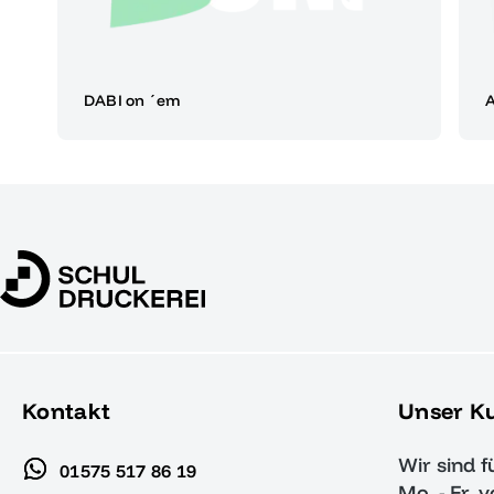
DABI on ´em
A
Kontakt
Unser K
Wir sind f
01575 517 86 19
Mo. - Fr. 