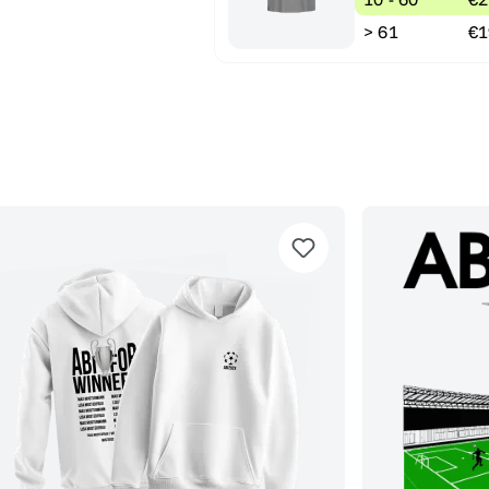
> 61
€1