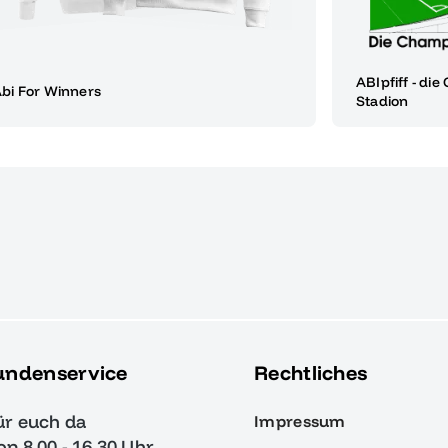
ABIpfiff - di
bi For Winners
Stadion
undenservice
Rechtliches
ür euch da
Impressum
von 8.00 - 16.30 Uhr