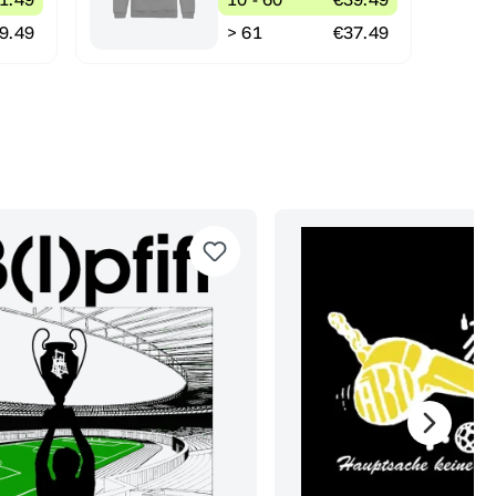
9.49
> 61
€37.49