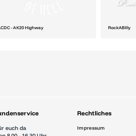
CDC - AK20 Highway
RockABIlly
undenservice
Rechtliches
ür euch da
Impressum
von 8.00 - 16.30 Uhr