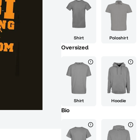
Herausforderung suchst, dieses 
am Beginn eines großartigen Kap
deines triumphalen Abschlusses
deiner kommenden Eroberungen.
erzähle der Welt, dass du bereit
Shirt
Poloshirt
Perfekt als Geschenk zu deine
Oversized
Freundeskreis zu zeigen, dass d
von diesem Motiv inspirieren u
Freiheit, denn die Welt gehört je
Shirt
Hoodie
Bio