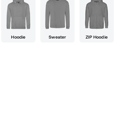
Produkt erinnert dich täglich daran, dass du
itels stehst. Es ist nicht nur ein Ausdruck
, sondern auch ein kraftvolles Statement
 Trage oder präsentiere es mit Stolz und
 bist, alles zu erobern, was auf dich zukommt.
Hoodie
Sweater
ZIP Hoodie
m eigenen Abschluss oder um deinem
u ihren Erfolg und ihren Mut feierst. Lass dich
nd gehe mit Zuversicht deinen Weg in die
tzt dir!