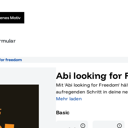
genes Motiv
ormular
 for freedom
Abi looking for
Mit 'Abi looking for Freedom' hä
aufregenden Schritt in deine n
einzigartige Design mit dem d
Mehr laden
FREEDOM" in leuchtendem Orang
Basic
und der Silhouette einer entschl
und Abenteuer, die nach deinem 
Freiheit in Form einer Reise, e