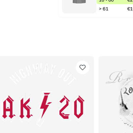
> 61
€1