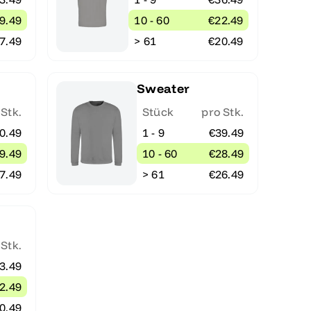
9.49
10 - 60
€22.49
7.49
> 61
€20.49
Sweater
 Stk.
Stück
pro Stk.
0.49
1 - 9
€39.49
9.49
10 - 60
€28.49
7.49
> 61
€26.49
 Stk.
3.49
2.49
0.49