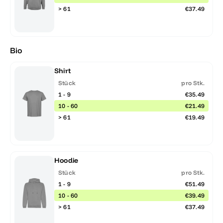
> 61
€37.49
Bio
Shirt
Stück
pro Stk.
1 - 9
€35.49
10 - 60
€21.49
> 61
€19.49
Hoodie
Stück
pro Stk.
1 - 9
€51.49
10 - 60
€39.49
> 61
€37.49