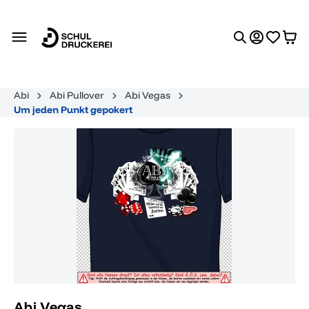
alt springen
Abi
Abi Pullover
Abi Vegas
Um jeden Punkt gepokert
Bildergalerie überspringen
Abi Vegas