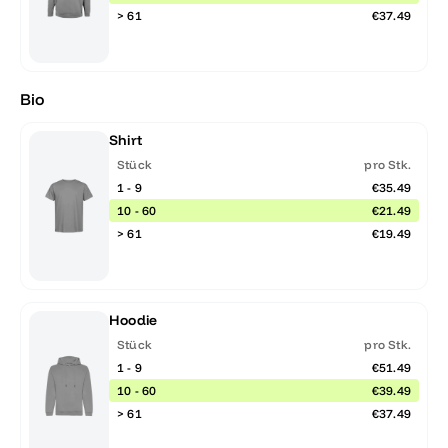
> 61
€37.49
Bio
Shirt
Stück
pro Stk.
1 - 9
€35.49
10 - 60
€21.49
> 61
€19.49
Hoodie
Stück
pro Stk.
1 - 9
€51.49
10 - 60
€39.49
> 61
€37.49