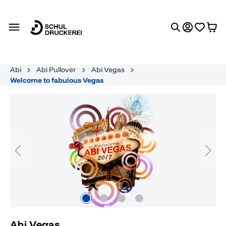
alt springen
Abi
Abi Pullover
Abi Vegas
Welcome to fabulous Vegas
Bildergalerie überspringen
Abi Vegas