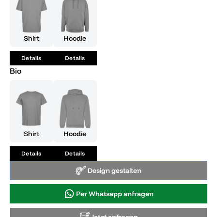
Erinnerungen, die ein Leben lang halten werden. Bereit für
dein eigenes Vegas-Erlebnis? Dann starte es mit Abi Vegas!
Shirt
Hoodie
Details
Details
Bio
Shirt
Hoodie
Details
Details
Design gestalten
Per Whatsapp anfragen