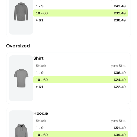
1 - 9
€43.49
10 - 60
€32.49
> 61
€30.49
Oversized
Shirt
Stück
pro Stk.
1 - 9
€36.49
10 - 60
€24.49
> 61
€22.49
Hoodie
Stück
pro Stk.
1 - 9
€51.49
10 - 60
€39.49